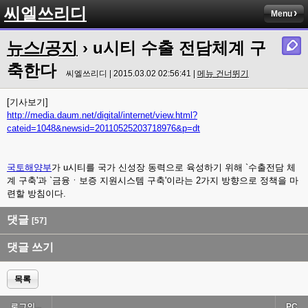
씨엘쓰리디
Menu
뉴스/공지
› u시티 수출 전담체계 구
축한다
씨엘쓰리디 | 2015.03.02 02:56:41 |
메뉴 건너뛰기
[기사보기]
http://media.daum.net/digital/internet/view.html?
cateid=1048&newsid=20110525203718976&p=dt
국토해양부
가 u시티를 국가 신성장 동력으로 육성하기 위해 `수출전담 체
계 구축'과 `금융ㆍ보증 지원시스템 구축'이라는 2가지 방향으로 정책을 마
련할 방침이다.
댓글
[57]
댓글 쓰기
목록
로그인...
PC