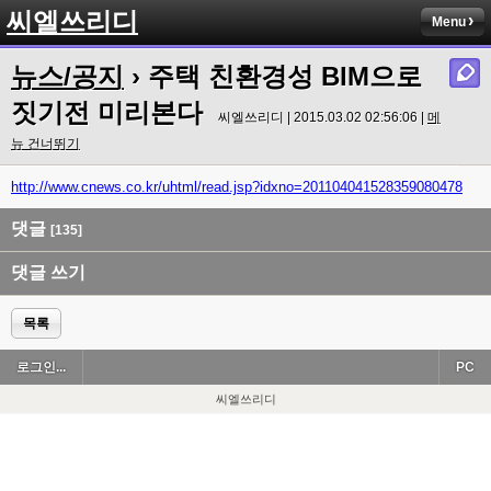
씨엘쓰리디
Menu
뉴스/공지
› 주택 친환경성 BIM으로
짓기전 미리본다
씨엘쓰리디 | 2015.03.02 02:56:06 |
메
뉴 건너뛰기
http://www.cnews.co.kr/uhtml/read.jsp?idxno=201104041528359080478
댓글
[135]
댓글 쓰기
목록
로그인...
PC
씨엘쓰리디