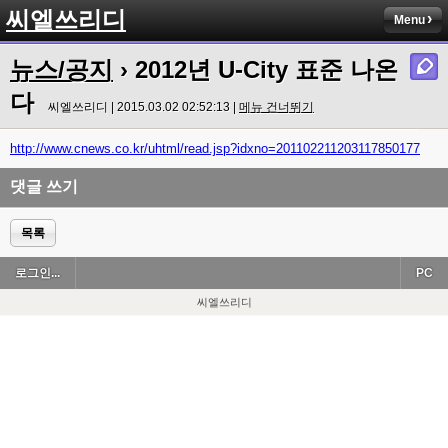
씨엘쓰리디
Menu
뉴스/공지
› 2012년 U-City 표준 나온
다
씨엘쓰리디 | 2015.03.02 02:52:13 |
메뉴 건너뛰기
http://www.cnews.co.kr/uhtml/read.jsp?idxno=201102211203117850177
댓글 쓰기
목록
로그인...
PC
씨엘쓰리디