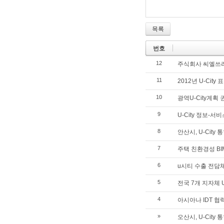
목록
번호
12
주식회사 씨엘쓰리
11
2012년 U-City
10
광역U-City계획 
9
U-City 정보-서
8
안산시, U-City
7
주택 친환경성 B
6
u시티 수출 전담
5
전국 7개 지자체 U
4
아시아나 IDT 협
»
오산시, U-Cit