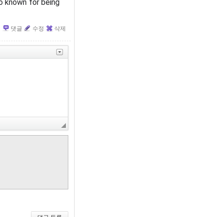
so known for being
댓글
수정
삭제