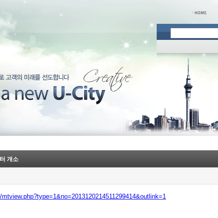
센터 개소
ew/mtview.php?type=1&no=2013120214511299414&outlink=1