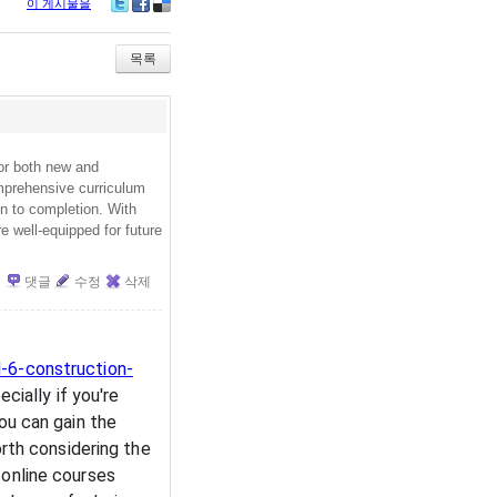
이 게시물을
Tw
Fa
De
itte
ce
lici
r
bo
ou
목록
ok
s
or both new and
omprehensive curriculum
on to completion. With
e well-equipped for future
댓글
수정
삭제
-6-construction-
ecially if you're
ou can gain the
orth considering the
 online courses