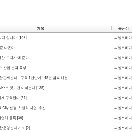
제목
글쓴이
디 입니다.
[108]
씨엘쓰리디
 표준 나온다
씨엘쓰리디
권한 '도지사'에 준다
씨엘쓰리디
비스 산업 본격 육성
씨엘쓰리디
 통합관제센터... 구축 1년만에 145건 범죄 해결
씨엘쓰리디
IM으로 짓기전 미리본다
[135]
씨엘쓰리디
체계 구축한다
[57]
씨엘쓰리디
-City 선정, 차별화 사업 ‘추진’
씨엘쓰리디
력업체 등록
[39]
씨엘쓰리디
y 통합운영센터 개소
[2]
씨엘쓰리디